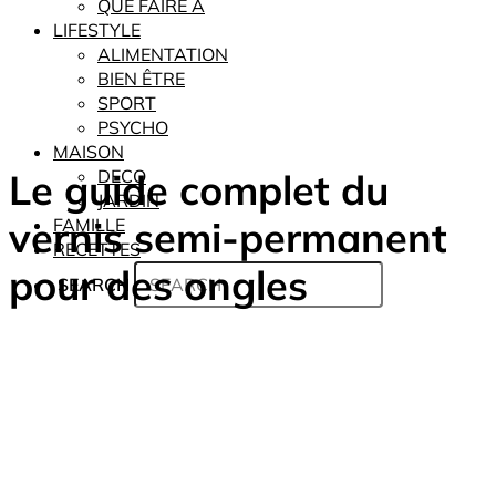
QUE FAIRE À
LIFESTYLE
ALIMENTATION
BIEN ÊTRE
SPORT
PSYCHO
MAISON
Le guide complet du
DECO
JARDIN
vernis semi-permanent
FAMILLE
RECETTES
pour des ongles
SEARCH