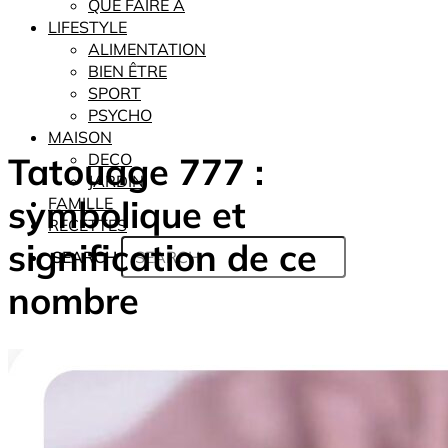
QUE FAIRE À
LIFESTYLE
ALIMENTATION
BIEN ÊTRE
SPORT
PSYCHO
MAISON
Tatouage 777 :
DECO
JARDIN
symbolique et
FAMILLE
RECETTES
signification de ce
SEARCH
nombre