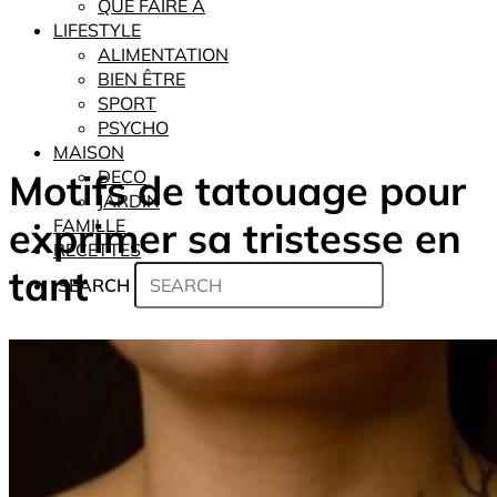
QUE FAIRE À
LIFESTYLE
ALIMENTATION
BIEN ÊTRE
SPORT
PSYCHO
MAISON
Motifs de tatouage pour
DECO
JARDIN
exprimer sa tristesse en
FAMILLE
RECETTES
tant
SEARCH