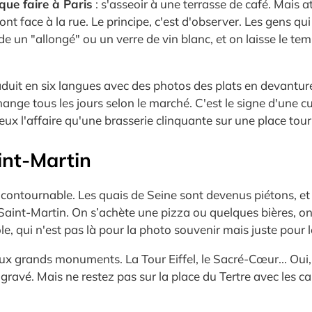
que faire à Paris
: s'asseoir à une terrasse de café. Mais a
 font face à la rue. Le principe, c'est d'observer. Les gens 
un "allongé" ou un verre de vin blanc, et on laisse le temps 
aduit en six langues avec des photos des plats en devantur
hange tous les jours selon le marché. C'est le signe d'une cu
ux l'affaire qu'une brasserie clinquante sur une place tour
int-Martin
 incontournable. Les quais de Seine sont devenus piétons, et
Saint-Martin. On s’achète une pizza ou quelques bières, on s
gole, qui n'est pas là pour la photo souvenir mais juste pour 
x grands monuments. La Tour Eiffel, le Sacré-Cœur... Oui, il
gravé. Mais ne restez pas sur la place du Tertre avec les ca