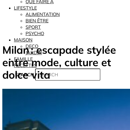
QUE FAIRE À
LIFESTYLE
ALIMENTATION
BIEN ÊTRE
SPORT
PSYCHO
MAISON
Milan : escapade stylée
DECO
JARDIN
entre mode, culture et
FAMILLE
RECETTES
dolce vita
SEARCH