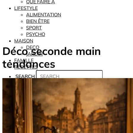
QUE FAIRE À
LIFESTYLE
ALIMENTATION
BIEN ÊTRE
SPORT
PSYCHO
MAISON
Déco seconde main
DECO
JARDIN
tendances
FAMILLE
RECETTES
SEARCH