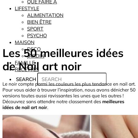
QUE FAIRE À
LIFESTYLE
ALIMENTATION
BIEN ÊTRE
SPORT
PSYCHO
MAISON
Les 50 meilleures idées
DECO
JARDIN
de Nail art noir
FAMILLE
RECETTES
SEARCH
Le noir compte parmi les couleurs les plus tendance en nail art.
Pour vous aider à trouver l’inspiration, nous avons dénicher 50
versions toutes aussi ravissantes les unes que les autres !
Découvrez sans attendre notre classement des
meilleures
idées de nail art noir
.