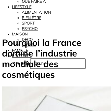
QUE FAIRE À
LIFESTYLE
ALIMENTATION
BIEN ÊTRE
SPORT
PSYCHO
MAISON
Pourquoi la France
DECO
JARDIN
domine l’industrie
FAMILLE
RECETTES
mondiale des
SEARCH
cosmétiques