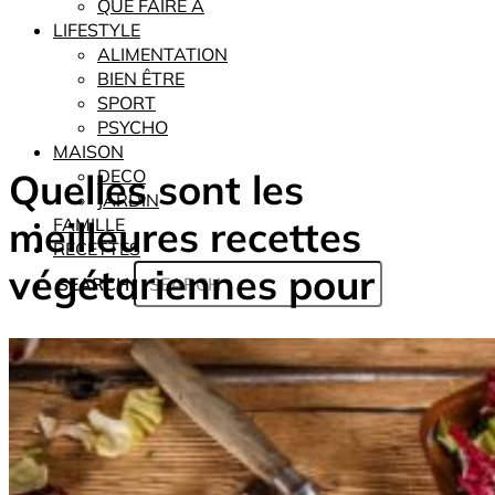
QUE FAIRE À
LIFESTYLE
ALIMENTATION
BIEN ÊTRE
SPORT
PSYCHO
MAISON
Quelles sont les
DECO
JARDIN
meilleures recettes
FAMILLE
RECETTES
végétariennes pour
SEARCH