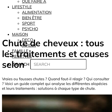
QUE FAIRE À
LIFESTYLE
ALIMENTATION
BIEN ÊTRE
SPORT
PSYCHO
MAISON
Chute de cheveux : tous
DECO
JARDIN
les traitements et causes
FAMILLE
RECETTES
selon
SEARCH
Vraies ou fausses chutes ? Quand faut-il réagir ? Qui consulter
? Voici un guide complet qui analyse les différentes alopécies
et leurs traitements : solutions à chaque type de chute.