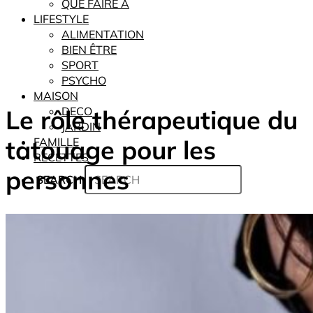
QUE FAIRE À
LIFESTYLE
ALIMENTATION
BIEN ÊTRE
SPORT
PSYCHO
MAISON
Le rôle thérapeutique du
DECO
JARDIN
tatouage pour les
FAMILLE
RECETTES
personnes
SEARCH