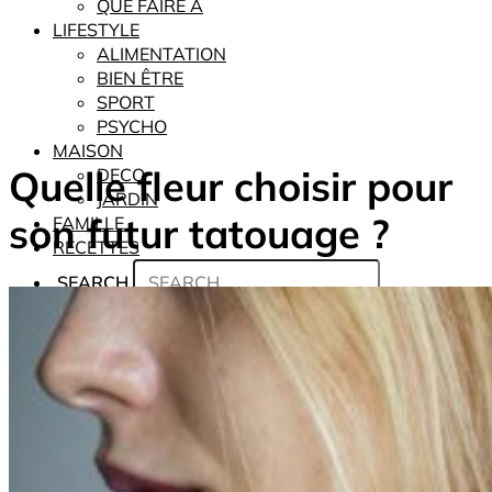
QUE FAIRE À
LIFESTYLE
ALIMENTATION
BIEN ÊTRE
SPORT
PSYCHO
MAISON
Quelle fleur choisir pour
DECO
JARDIN
son futur tatouage ?
FAMILLE
RECETTES
SEARCH