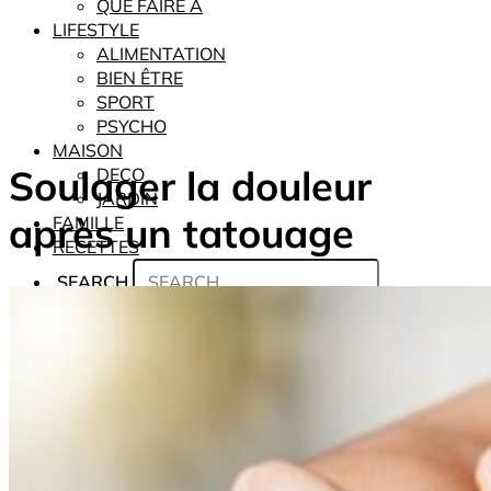
QUE FAIRE À
LIFESTYLE
ALIMENTATION
BIEN ÊTRE
SPORT
PSYCHO
MAISON
Soulager la douleur
DECO
JARDIN
après un tatouage
FAMILLE
RECETTES
SEARCH