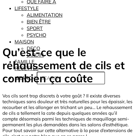
QUE FAIRE À
LIFESTYLE
ALIMENTATION
BIEN ÊTRE
SPORT
PSYCHO
MAISON
Qu’est-ce que le
DECO
JARDIN
rehaussement de cils et
FAMILLE
RECETTES
combien ça coûte
SEARCH
Vos cils sont trop discrets à votre goût ? Il existe diverses
techniques sans douleur et très naturelles pour les épaissir, les
recourber et les allonger en trichant un peu… Le rehaussement
de cils a tellement la cote depuis quelques années qu’il
compte désormais parmi les techniques de maquillage semi-
permanent les plus demandées dans les salons d’esthétique.
Pour tout savoir sur cette alternative à la pose d’extensions de